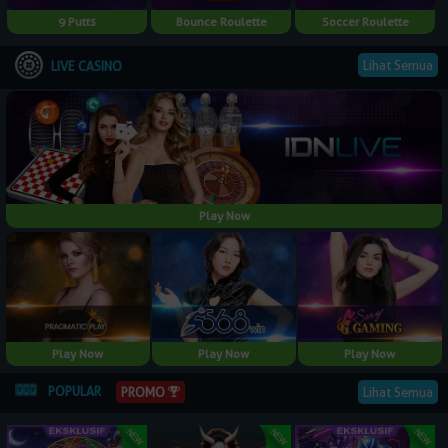
9 Putts
Bounce Roulette
Soccer Roulette
Lihat Semua
LIVE CASINO
Play Now
Play Now
Play Now
Play Now
POPULAR
Lihat Semua
PROMO