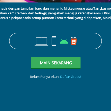
adir dengan tampilan baru dan menarik, Mickeymouse atau Tangkas me
ihan kartu terbaik dan tertinggi yang akan menguji ketangkasanmu. Kin
nus / jackpot pada setiap putaran kartu terbaik yang didapatkan, Mai
MAIN SEKARANG
Belum Punya Akun!
Daftar Gratis!