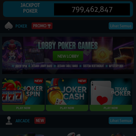
JACKPOT
799,462,847
POKER
© 2026 NagaPoker. All Rights Reserved | 18+
Lihat Semua
PROMO
POKER
Lihat Semua
NEW
ARCADE