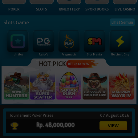
NEW
POKER
SLOTS
IDNLOTTERY
SPORTBOOKS
LIVE CASINO
TANGKAS
RTP
Slots Game
Lihat Semua
DEPOSIT
WITHDRAW
Idnslot
Pgsoft
Pragmatic
Slot Mania
No Limit City
PROMOSI
HOT PICK
RTP up to 97%
DOWNLOAD
REFERRAL
JACKPOT
Tournament Poker Prizes
07 August 2026
VIP MEMBER
Rp. 48,000,000
HUBUNGI KAMI