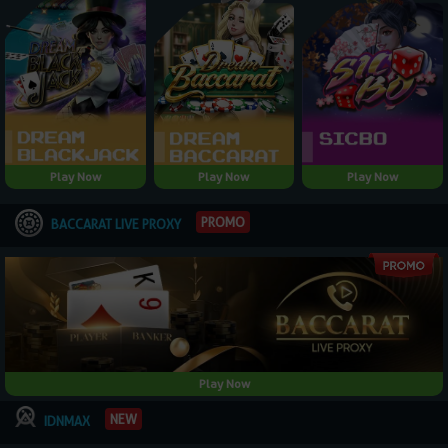
Play Now
Play Now
Play Now
PROMO
BACCARAT LIVE PROXY
Play Now
NEW
IDNMAX