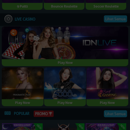
9 Putts
Bounce Roulette
Soccer Roulette
Lihat Semua
LIVE CASINO
Play Now
Play Now
Play Now
Play Now
POPULAR
Lihat Semua
PROMO