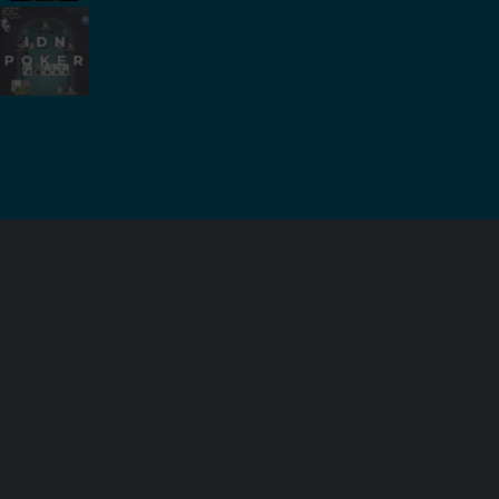
HUBUNGI KAMI
LINK ALTERNATIF
JADWAL BANK
SPONSORSHIP
CARA BERMAIN
VIDEO TUTORIAL
NAGAPOKER
adalah media poker online yang memakai uang asli yang kami
sediakan khusus untuk para pecinta poker online. Dengan beraneka ragam
permainan seperti Texas Poker, Domino Dealer, Bandar Ceme, Ceme Keliling,
Dominobet, Capsa Susun, Bandar Capsa, Blackjack, Omaha, Super10,
Superbull, QQspirit, Slots, IDNLIVE, Togel dan E-SPORT, sportbook, E-lottery
dan MM Tangkas. Hanya dengan 1 akun di situs kami anda sudah bisa
bermain semua fitur permainan di
NAGAPOKER
.
Kami mengutamakan semua member
NAGAPOKER
di support oleh perangkat
seperti android dan IOS yang bisa anda mainkan dimanapun dan kapanpun
saja.
Raih bonus jutaan setiap minggunya untuk anda yang bermain game
NAGAPOKER
, dalam event ini menentukan siapa yang paling tinggi dalam
turnover dari 1 s/d 10 setiap minggunya, rasakan juga bonus menarik kami
lainnya seperti lucky spin dan mysteri box setiap harinya. Tunggu apa lagi
segera daftarkan diri anda dan raih hadiahnya!