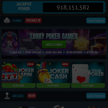
JACKPOT
918,151,582
POKER
© 2026 NagaPoker. All Rights Reserved | 18+
PROMO
Lihat Semua
POKER
Lihat Semua
NEW
ARCADE