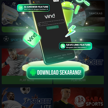
Play Now
Play Now
Play Now
NEW
SPORTBOOK