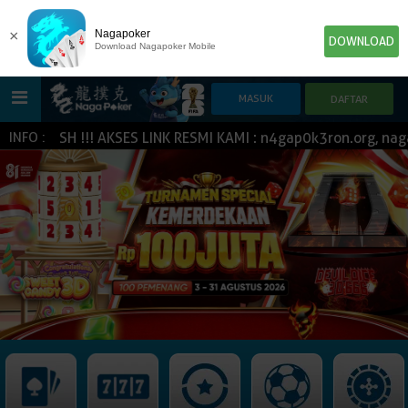
×
Nagapoker
DOWNLOAD
Download Nagapoker Mobile
CASH !!! AKSES LINK RESMI KAMI : n4gap0k3ron.org, nagap
INFO :
HOME
POKER
SLOT GAME
IDN E-LOTTERY
NEW
NEW
SPORTBOOK
LIVE CASINO
IDNLIVE
NEW
TOGEL
ESPORTS
ARCADE
NEW
NEW
NEW
IDNTRADE
TEMBAK IKAN
IDNRAFFLE