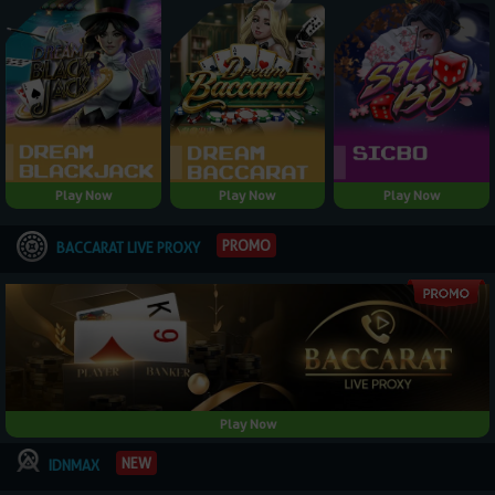
Play Now
Play Now
Play Now
PROMO
BACCARAT LIVE PROXY
Play Now
NEW
IDNMAX