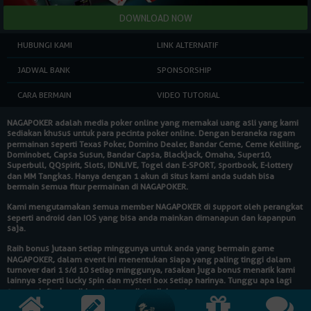
HUBUNGI KAMI
LINK ALTERNATIF
JADWAL BANK
SPONSORSHIP
CARA BERMAIN
VIDEO TUTORIAL
NAGAPOKER
adalah media poker online yang memakai uang asli yang kami
sediakan khusus untuk para pecinta poker online. Dengan beraneka ragam
permainan seperti Texas Poker, Domino Dealer, Bandar Ceme, Ceme Keliling,
Dominobet, Capsa Susun, Bandar Capsa, Blackjack, Omaha, Super10,
Superbull, QQspirit, Slots, IDNLIVE, Togel dan E-SPORT, sportbook, E-lottery
dan MM Tangkas. Hanya dengan 1 akun di situs kami anda sudah bisa
bermain semua fitur permainan di
NAGAPOKER
.
Kami mengutamakan semua member
NAGAPOKER
di support oleh perangkat
seperti android dan IOS yang bisa anda mainkan dimanapun dan kapanpun
saja.
Raih bonus jutaan setiap minggunya untuk anda yang bermain game
NAGAPOKER
, dalam event ini menentukan siapa yang paling tinggi dalam
turnover dari 1 s/d 10 setiap minggunya, rasakan juga bonus menarik kami
lainnya seperti lucky spin dan mysteri box setiap harinya. Tunggu apa lagi
segera daftarkan diri anda dan raih hadiahnya!